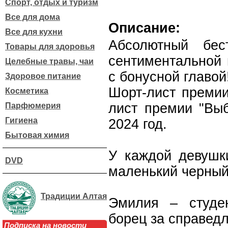
Спорт, отдых и туризм
Все для дома
Описание:
Все для кухни
Абсолютный бес
Товары для здоровья
сентиментальной 
Целебные травы, чаи
с бонусной главой
Здоровое питание
Шорт-лист премии
Косметика
лист премии "Выб
Парфюмерия
Гигиена
2024 год.
Бытовая химия
У каждой девушк
DVD
маленький черный
Традиции Алтая
Эмилия – студе
борец за справедл
Подписка на новости