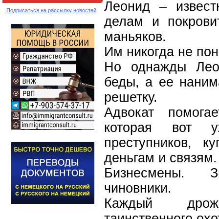
Леонид – извест
Подписаться на рассылку новостей
делам и покрови
маньяков.
Им никогда не пон
Но однажды Лео
беды, а ее наним
решетку.
Адвокат помогае
которая вот 
преступников, к
деньгам и связям.
Бизнесмены. З
чиновники.
Каждый дро
таинственного ох