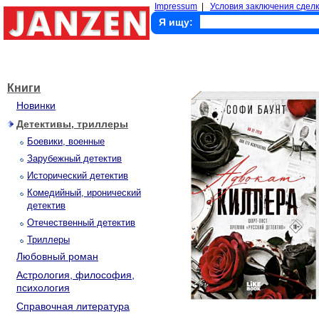
Impressum
|
Условия заключения сделк
Я ищу:
Книги
Новинки
Детективы, триллеры
Боевики, военные
Зарубежный детектив
Исторический детектив
Комедийный, иронический
детектив
Отечественный детектив
Триллеры
Любовный роман
Астрология, философия,
психология
Справочная литература