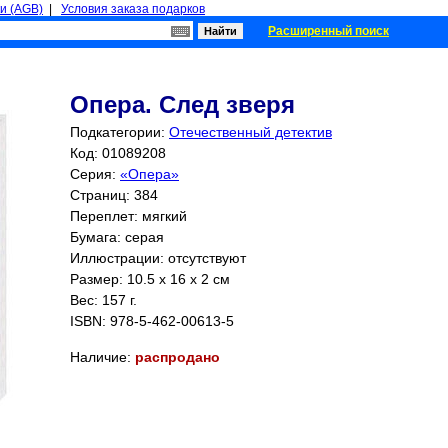
и (AGB)
|
Условия заказа подарков
Расширенный поиск
Опера. След зверя
Подкатегории:
Отечественный детектив
Код: 01089208
Серия:
«Опера»
Страниц:
384
Переплет: мягкий
Бумага: серая
Иллюстрации: отсутствуют
Размер: 10.5 x 16 x 2 см
Вес: 157 г.
ISBN:
978-5-462-00613-5
Наличие:
распродано