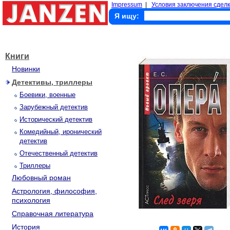
Impressum
|
Условия заключения сделк
Я ищу:
Книги
Новинки
Детективы, триллеры
Боевики, военные
Зарубежный детектив
Исторический детектив
Комедийный, иронический
детектив
Отечественный детектив
Триллеры
Любовный роман
Астрология, философия,
психология
Справочная литература
История