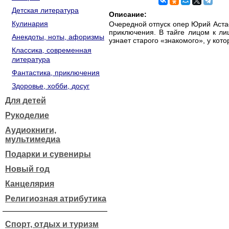
Детская литература
Описание:
Кулинария
Очередной отпуск опер Юрий Аста
приключения. В тайге лицом к ли
Анекдоты, ноты, афоризмы
узнает старого «знакомого», у кот
Классика, современная
литература
Фантастика, приключения
Здоровье, хобби, досуг
Для детей
Рукоделие
Аудиокниги,
мультимедиа
Подарки и сувениры
Новый год
Канцелярия
Религиозная атрибутика
Спорт, отдых и туризм