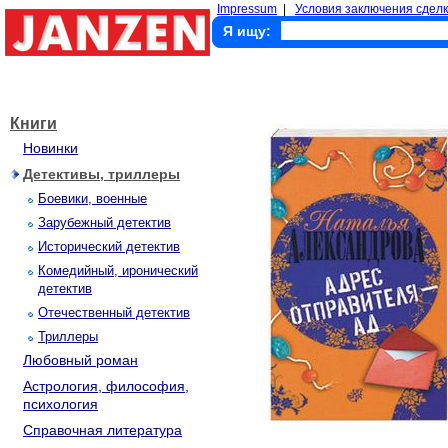
Impressum
|
Условия заключения сделк
Я ищу:
Книги
Новинки
Детективы, триллеры
Боевики, военные
Зарубежный детектив
Исторический детектив
Комедийный, иронический
детектив
Отечественный детектив
Триллеры
Любовный роман
Астрология, философия,
психология
Справочная литература