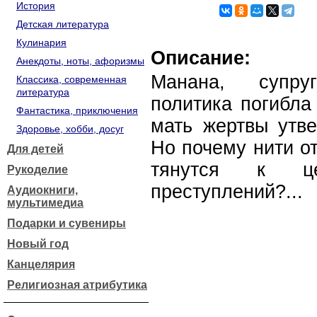
История
Детская литература
Кулинария
Описание:
Анекдоты, ноты, афоризмы
Манана, супру
Классика, современная
литература
политика погибла
Фантастика, приключения
мать жертвы утве
Здоровье, хобби, досуг
Но почему нити от
Для детей
тянутся к це
Рукоделие
преступлений?...
Аудиокниги,
мультимедиа
Подарки и сувениры
Новый год
Канцелярия
Религиозная атрибутика