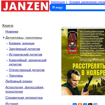
Impressum
|
Условия заключения сделк
Я ищу:
Книги
Новинки
Детективы, триллеры
Боевики, военные
Зарубежный детектив
Исторический детектив
Комедийный, иронический
детектив
Отечественный детектив
Триллеры
Любовный роман
Астрология, философия,
психология
Справочная литература
История