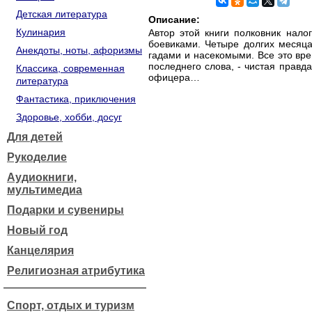
Детская литература
Описание:
Кулинария
Автор этой книги полковник нал
боевиками. Четыре долгих месяц
Анекдоты, ноты, афоризмы
гадами и насекомыми. Все это вре
последнего слова, - чистая правда
Классика, современная
офицера…
литература
Фантастика, приключения
Здоровье, хобби, досуг
Для детей
Рукоделие
Аудиокниги,
мультимедиа
Подарки и сувениры
Новый год
Канцелярия
Религиозная атрибутика
Спорт, отдых и туризм