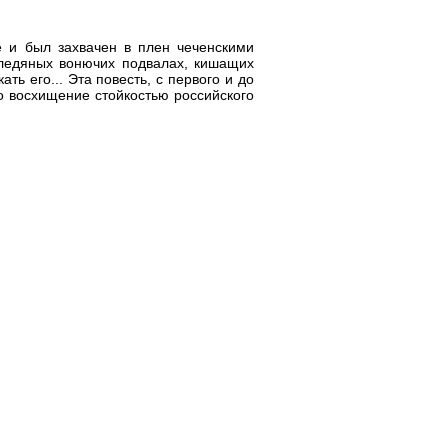
е и был захвачен в плен чеченскими
 ледяных вонючих подвалах, кишащих
 его... Эта повесть, с первого и до
го восхищение стойкостью российского