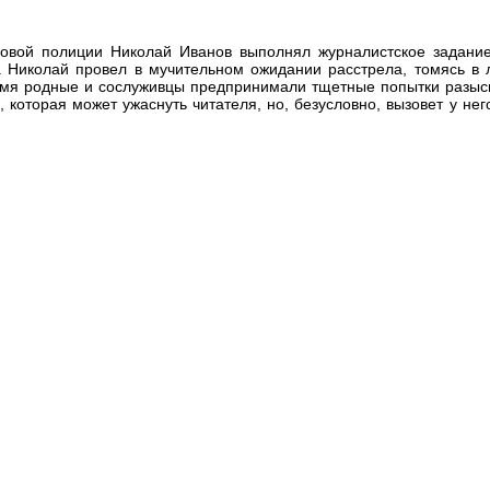
оговой полиции Николай Иванов выполнял журналистское задани
а Николай провел в мучительном ожидании расстрела, томясь в
мя родные и сослуживцы предпринимали тщетные попытки разыскать
, которая может ужаснуть читателя, но, безусловно, вызовет у не