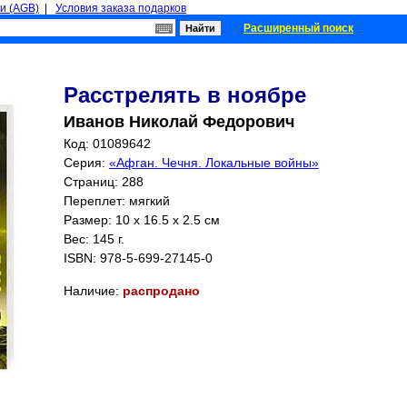
и (AGB)
|
Условия заказа подарков
Расширенный поиск
Расстрелять в ноябре
Иванов Николай Федорович
Код: 01089642
Серия:
«Афган. Чечня. Локальные войны»
Страниц:
288
Переплет: мягкий
Размер: 10 x 16.5 x 2.5 см
Вес: 145 г.
ISBN:
978-5-699-27145-0
Наличие:
распродано