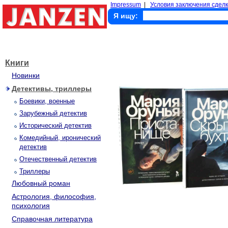
Impressum
|
Условия заключения сделк
Я ищу:
Книги
Новинки
Детективы, триллеры
Боевики, военные
Зарубежный детектив
Исторический детектив
Комедийный, иронический
детектив
Отечественный детектив
Триллеры
Любовный роман
Астрология, философия,
психология
Справочная литература