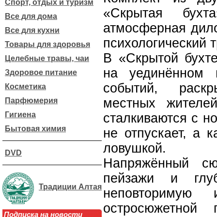
Спорт, отдых и туризм
«Скрытая бух
Все для дома
атмосферная дило
Все для кухни
психологический 
Товары для здоровья
В «Скрытой бухте
Целебные травы, чаи
на уединённом 
Здоровое питание
событий, раск
Косметика
местных жителе
Парфюмерия
Гигиена
сталкиваются с н
Бытовая химия
не отпускает, а 
ловушкой.
DVD
Напряжённый сю
пейзажи и глуб
Традиции Алтая
неповторимую 
остросюжетной 
Подписка на новости