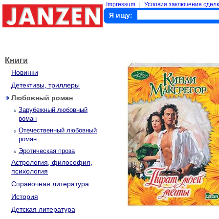
Impressum
|
Условия заключения сделк
Я ищу:
Книги
Новинки
Детективы, триллеры
Любовный роман
Зарубежный любовный
роман
Отечественный любовный
роман
Эротическая проза
Астрология, философия,
психология
Справочная литература
История
Детская литература