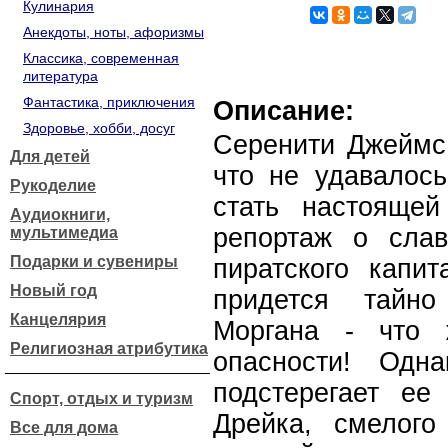
Кулинария
Анекдоты, ноты, афоризмы
Классика, современная
литература
Фантастика, приключения
Описание:
Здоровье, хобби, досуг
Серенити Джеймс 
Для детей
что не удавалос
Рукоделие
стать настоящей
Аудиокниги,
репортаж о слав
мультимедиа
Подарки и сувениры
пиратского капи
Новый год
придется тайно
Канцелярия
Моргана - что 
Религиозная атрибутика
опасности! Одн
подстерегает ее
Спорт, отдых и туризм
Дрейка, смелого
Все для дома