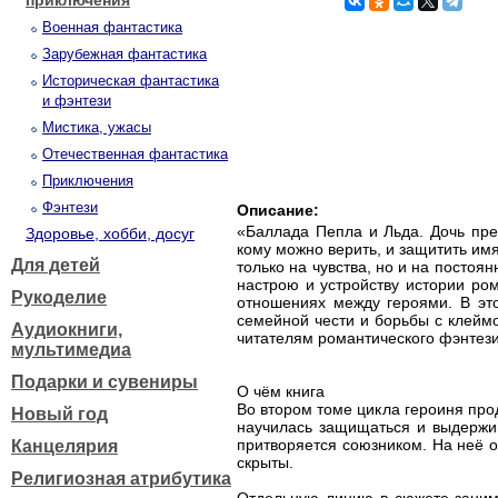
приключения
Военная фантастика
Зарубежная фантастика
Историческая фантастика
и фэнтези
Мистика, ужасы
Отечественная фантастика
Приключения
Фэнтези
Описание:
«Баллада Пепла и Льда. Дочь пре
Здоровье, хобби, досуг
кому можно верить, и защитить имя
Для детей
только на чувства, но и на постоя
настрою и устройству истории ром
Рукоделие
отношениях между героями. В это
семейной чести и борьбы с клеймо
Аудиокниги,
читателям романтического фэнтез
мультимедиа
Подарки и сувениры
О чём книга
Во втором томе цикла героиня про
Новый год
научилась защищаться и выдержив
притворяется союзником. На неё о
Канцелярия
скрыты.
Религиозная атрибутика