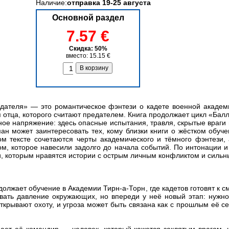
Наличие:
отправка 19-25 августа
Основной раздел
7.57 €
Скидка: 50%
вместо: 15.15 €
дателя» — это романтическое фэнтези о кадете военной академи
 отца, которого считают предателем. Книга продолжает цикл «Балл
нное напряжение: здесь опасные испытания, травля, скрытые враги
ан может заинтересовать тех, кому близки книги о жёстком обуче
м тексте сочетаются черты академического и тёмного фэнтези, 
м, которое навесили задолго до начала событий. По интонации и
и, которым нравятся истории с острым личным конфликтом и силь
должает обучение в Академии Тирн-а-Торн, где кадетов готовят к 
ать давление окружающих, но впереди у неё новый этап: нужно п
ткрывают охоту, и угроза может быть связана как с прошлым её се