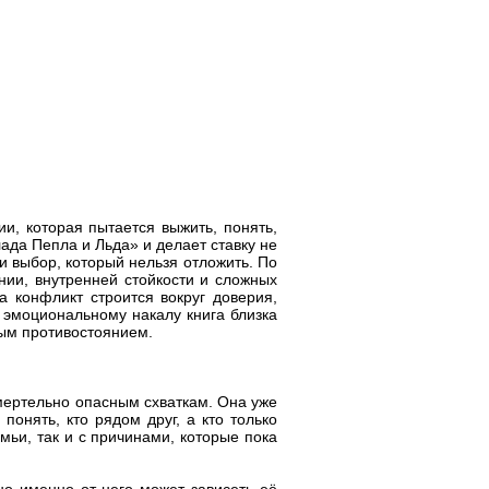
и, которая пытается выжить, понять,
ада Пепла и Льда» и делает ставку не
 и выбор, который нельзя отложить. По
нии, внутренней стойкости и сложных
а конфликт строится вокруг доверия,
 эмоциональному накалу книга близка
ным противостоянием.
смертельно опасным схваткам. Она уже
онять, кто рядом друг, а кто только
мьи, так и с причинами, которые пока