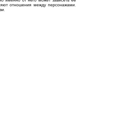
о именно от него может зависеть её
еняют отношения между персонажами.
ви.