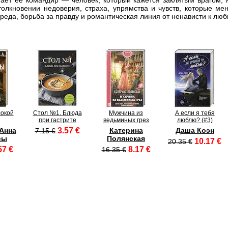
ет её командир — человек, который кажется заклятым врагом, н
толкновении недоверия, страха, упрямства и чувств, которые м
реда, борьба за правду и романтическая линия от ненависти к люб
сокой
Стол №1. Блюда
Мужчина из
А если я тебя
при гастрите
ведьминых грез
люблю? (#3)
 Анна
3.57 €
Катерина
Даша Коэн
7.15 €
вы
Полянская
10.17 €
20.35 €
57 €
8.17 €
16.35 €