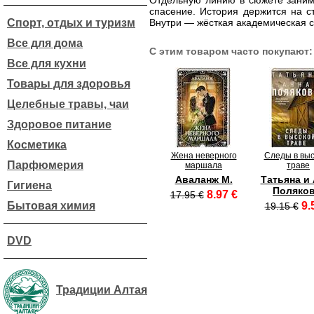
Отдельную линию в сюжете занима
спасение. История держится на с
Спорт, отдых и туризм
Внутри — жёсткая академическая с
Все для дома
С этим товаром часто покупают:
Все для кухни
Товары для здоровья
Целебные травы, чаи
Здоровое питание
Косметика
Жена неверного
Следы в вы
Парфюмерия
маршала
траве
Аваланж М.
Татьяна и
Гигиена
Поляко
8.97 €
17.95 €
Бытовая химия
9.
19.15 €
DVD
Традиции Алтая