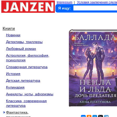
Impressum
|
Условия заключения сделк
Я ищу:
Книги
Новинки
Детективы, триллеры
Любовный роман
Астрология, философия,
психология
Справочная литература
История
Детская литература
Кулинария
Анекдоты, ноты, афоризмы
Классика, современная
литература
Фантастика,