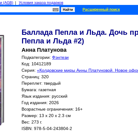
и (AGB)
|
Условия заказа подарков
Расширенный поиск
Баллада Пепла и Льда. Дочь п
Пепла и Льда #2)
Анна Платунова
Подкатегории:
Фэнтези
Код: 10412189
Серия:
«Колдовские миры Анны Платуновой. Новое оф
Страниц:
320
Переплет: твердый
Бумага: газетная
Язык издания: русский
Год издания: 2026
Возрастные ограничения: 16+
Размер: 13 x 20 x 2.3 см
Вес: 273 г.
ISBN:
978-5-04-243804-2