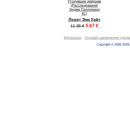
Утонувшие девушки
(Расследования
Энджи Паллорино
#1)
Лорет Энн Уайт
5.67 €
11.35 €
Impressum
Условия заключения сделк
Copyright © 2006-2026.