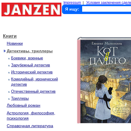
Impressum
|
Условия заключения сделк
Я ищу:
Книги
Новинки
Детективы, триллеры
Боевики, военные
Зарубежный детектив
Исторический детектив
Комедийный, иронический
детектив
Отечественный детектив
Триллеры
Любовный роман
Астрология, философия,
психология
Справочная литература