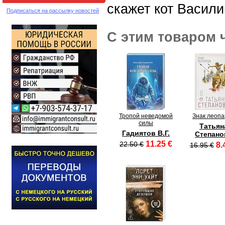
скажет кот Васили
Подписаться на рассылку новостей
С этим товаром 
Тропой неведомой
Знак леоп
силы
Татьян
Гадиятов В.Г.
Степано
11.25 €
22.50 €
8.
16.95 €