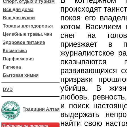
В коттеджном п
Спорт, отдых и туризм
происходят таинс
Все для дома
покоя его владел
Все для кухни
котом Василием 
Товары для здоровья
снег на голов
Целебные травы, чаи
Здоровое питание
приезжает в п
Косметика
журналистское ра
Парфюмерия
оказываются 
Гигиена
развивающихся со
Бытовая химия
призраки прошло
убийца. В жиз
DVD
любовь, ревность
и поиск настояще
Традиции Алтая
выдержать непр
найти свою насто
Подписка на новости