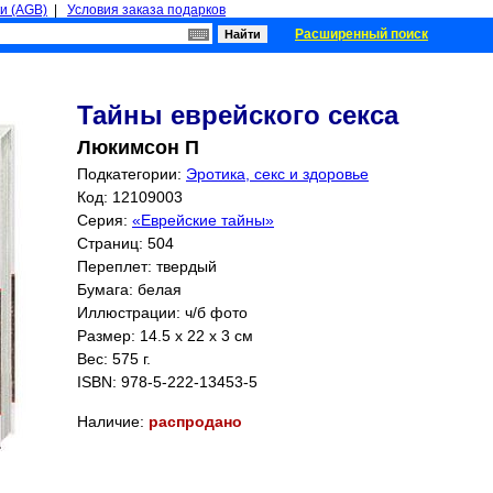
и (AGB)
|
Условия заказа подарков
Расширенный поиск
Тайны еврейского секса
Люкимсон П
Подкатегории:
Эротика, секс и здоровье
Код: 12109003
Серия:
«Еврейские тайны»
Страниц:
504
Переплет: твердый
Бумага: белая
Иллюстрации: ч/б фото
Размер: 14.5 x 22 x 3 см
Вес: 575 г.
ISBN:
978-5-222-13453-5
Наличие:
распродано