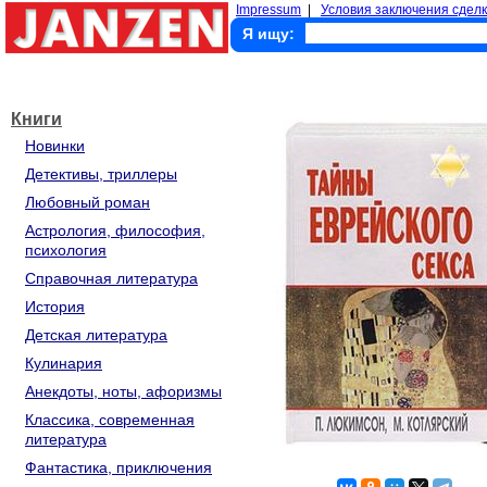
Impressum
|
Условия заключения сделк
Я ищу:
Книги
Новинки
Детективы, триллеры
Любовный роман
Астрология, философия,
психология
Справочная литература
История
Детская литература
Кулинария
Анекдоты, ноты, афоризмы
Классика, современная
литература
Фантастика, приключения