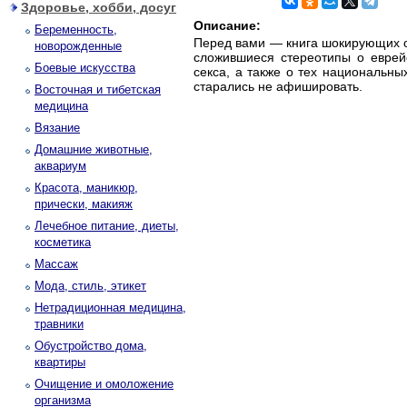
Здоровье, хобби, досуг
Описание:
Беременность,
Перед вами — книга шокирующих о
новорожденные
сложившиеся стереотипы о еврей
Боевые искусства
секса, а также о тех национальны
старались не афишировать.
Восточная и тибетская
медицина
Вязание
Домашние животные,
аквариум
Красота, маникюр,
прически, макияж
Лечебное питание, диеты,
косметика
Массаж
Мода, стиль, этикет
Нетрадиционная медицина,
травники
Обустройство дома,
квартиры
Очищение и омоложение
организма