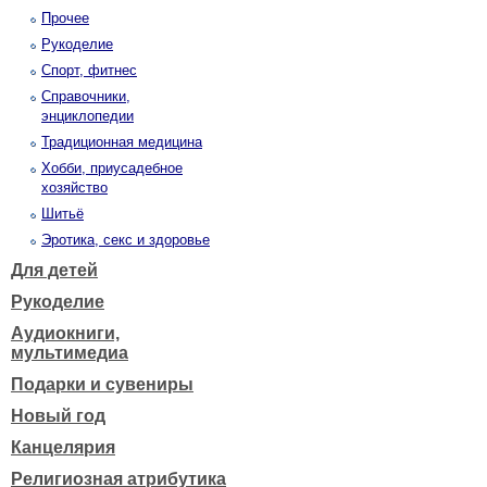
Прочее
Рукоделие
Спорт, фитнес
Справочники,
энциклопедии
Традиционная медицина
Хобби, приусадебное
хозяйство
Шитьё
Эротика, секс и здоровье
Для детей
Рукоделие
Аудиокниги,
мультимедиа
Подарки и сувениры
Новый год
Канцелярия
Религиозная атрибутика