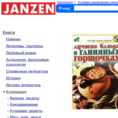
Impressum
|
Условия заключения сделк
Я ищу:
Книги
Новинки
Детективы, триллеры
Любовный роман
Астрология, философия,
психология
Справочная литература
История
Детская литература
Кулинария
Выпечка, десерты
Консервирование
Кулинария, рецепты
Мясо, рыба, овощи