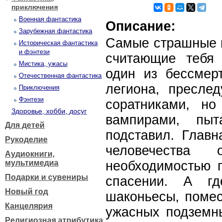
приключения
Военная фантастика
Описание:
Зарубежная фантастика
Самые страшные в
Историческая фантастика
и фэнтези
считающие тебя 
Мистика, ужасы
один из бессмер
Отечественная фантастика
легиона, пресле
Приключения
Фэнтези
соратниками, но
Здоровье, хобби, досуг
вампирами, пыт
Для детей
подставил. Главн
Рукоделие
человечества
Аудиокниги,
мультимедиа
необходимостью п
Подарки и сувениры
спасении. А гд
Новый год
шаконьесы, помес
Канцелярия
ужасных подземны
Религиозная атрибутика