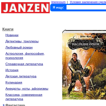
Impressum
|
Условия заключения сделк
Я ищу:
Книги
Новинки
Детективы, триллеры
Любовный роман
Астрология, философия,
психология
Справочная литература
История
Детская литература
Кулинария
Анекдоты, ноты, афоризмы
Классика, современная
литература
Фантастика,