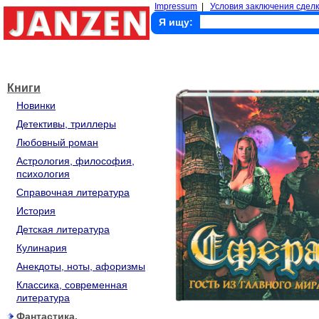
Impressum
|
Условия заключения сделк
Я ищу:
Книги
Новинки
Детективы, триллеры
Любовный роман
Астрология, философия,
психология
Справочная литература
История
Детская литература
Кулинария
Анекдоты, ноты, афоризмы
Классика, современная
литература
Фантастика,