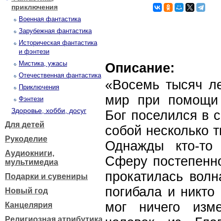
приключения
Военная фантастика
Зарубежная фантастика
Историческая фантастика
и фэнтези
Мистика, ужасы
Описание:
Отечественная фантастика
«Восемь тысяч ле
Приключения
мир при помощи
Фэнтези
Здоровье, хобби, досуг
Бог поселился в 
Для детей
собой несколько 
Рукоделие
Однажды кто-то
Аудиокниги,
Сферу постепенно
мультимедиа
прокатилась волн
Подарки и сувениры
погибала и никто
Новый год
мог ничего изме
Канцелярия
Религиозная атрибутика