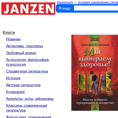
Impressum
|
Условия заключения сделк
Я ищу:
Книги
Новинки
Детективы, триллеры
Любовный роман
Астрология, философия,
психология
Справочная литература
История
Детская литература
Кулинария
Анекдоты, ноты, афоризмы
Классика, современная
литература
Фантастика, приключения