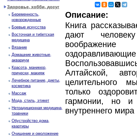
Здоровье, хобби, досуг
Описание:
Беременность,
новорожденные
Книга рассказыва
Боевые искусства
дают человек
Восточная и тибетская
медицина
воображение
Вязание
оздоравлив
Домашние животные,
аквариум
Воспользовавш
Красота, маникюр,
Алтайской, авт
прически, макияж
целительного м
Лечебное питание, диеты,
косметика
только оздоров
Массаж
гармонии, но и 
Мода, стиль, этикет
Нетрадиционная медицина,
внутреннего мира 
травники
Обустройство дома,
квартиры
Очищение и омоложение