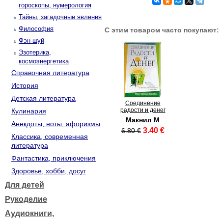
гороскопы, нумерология
Тайны, загадочные явления
Философия
С этим товаром часто покупают:
Фэн-шуй
Эзотерика,
космоэнергетика
Справочная литература
История
Детская литература
Соединение
радости и денег
Кулинария
Макнил М
Анекдоты, ноты, афоризмы
3.40 €
6.80 €
Классика, современная
литература
Фантастика, приключения
Здоровье, хобби, досуг
Для детей
Рукоделие
Аудиокниги,