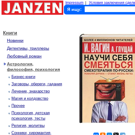
Impressum
|
Условия заключения сделк
Я ищу:
Книги
Новинки
Детективы, триллеры
Любовный роман
Астрология,
философия, психология
Бизнес-книги
Заговоры, обереги, гадания
Лечение, знахарство
Магия и колдовство
Прочее
Психология, детская
психология, тесты
Религия, молитвы
Сонники, хиромантия,