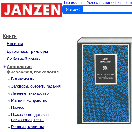
Impressum
|
Условия заключения сделк
Я ищу:
Книги
Новинки
Детективы, триллеры
Любовный роман
Астрология,
философия, психология
Бизнес-книги
Заговоры, обереги, гадания
Лечение, знахарство
Магия и колдовство
Прочее
Психология, детская
психология, тесты
Религия, молитвы