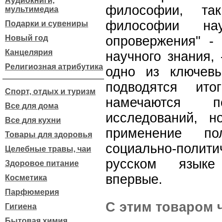
Аудиокниги,
философии, та
мультимедиа
философии на
Подарки и сувениры
Новый год
опровержения" - 
Канцелярия
научного знания, 
Религиозная атрибутика
одно из ключев
подводятся ит
Спорт, отдых и туризм
намечаются п
Все для дома
исследований, н
Все для кухни
применение по
Товары для здоровья
социально-поли
Целебные травы, чаи
русском языке
Здоровое питание
впервые.
Косметика
Парфюмерия
С этим товаром 
Гигиена
Бытовая химия