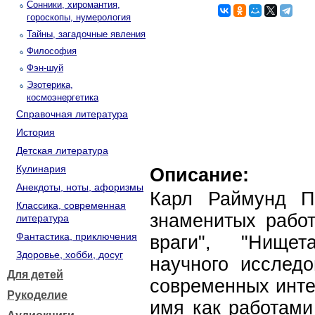
Сонники, хиромантия,
гороскопы, нумерология
Тайны, загадочные явления
Философия
Фэн-шуй
Эзотерика,
космоэнергетика
Справочная литература
История
Детская литература
Кулинария
Описание:
Анекдоты, ноты, афоризмы
Карл Раймунд По
Классика, современная
знаменитых работ
литература
Фантастика, приключения
враги", "Нищет
Здоровье, хобби, досуг
научного исследо
Для детей
современных инте
Рукоделие
имя как работами