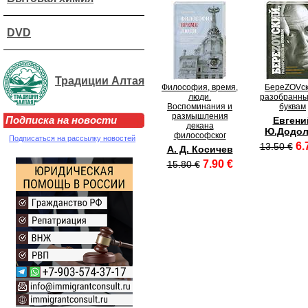
DVD
Традиции Алтая
Философия, время,
БереZOVск
люди.
разобранны
Воспоминания и
буквам
размышления
Подписка на новости
Евгени
декана
Ю.Додол
философског
Подписаться на рассылку новостей
6.
13.50 €
А. Д. Косичев
7.90 €
15.80 €