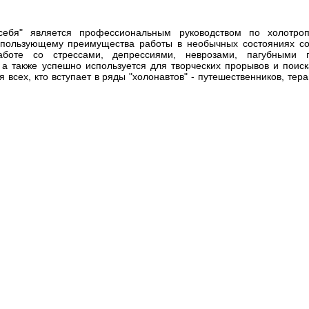
 себя" является профессиональным руководством по холотр
спользующему преимущества работы в необычных состояниях со
боте со стрессами, депрессиями, неврозами, пагубными п
а также успешно используется для творческих прорывов и поиск
 всех, кто вступает в ряды "холонавтов" - путешественников, тер