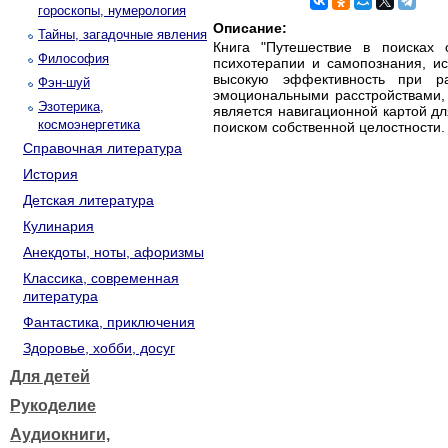
гороскопы, нумерология
Описание:
Тайны, загадочные явления
Книга "Путешествие в поисках
Философия
психотерапии и самопознания, и
высокую эффективность при ра
Фэн-шуй
эмоциональными расстройствами, 
Эзотерика,
является навигационной картой для
космоэнергетика
поиском собственной целостности.
Справочная литература
История
Детская литература
Кулинария
Анекдоты, ноты, афоризмы
Классика, современная
литература
Фантастика, приключения
Здоровье, хобби, досуг
Для детей
Рукоделие
Аудиокниги,