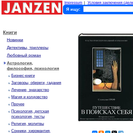
Impressum
|
Условия заключения сделк
Я ищу:
Книги
Новинки
Детективы, триллеры
Любовный роман
Астрология,
философия, психология
Бизнес-книги
Заговоры, обереги, гадания
Лечение, знахарство
Магия и колдовство
Прочее
Психология, детская
психология, тесты
Религия, молитвы
Сонники, хиромантия,