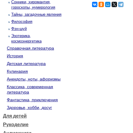
Сонники, хиромантия,
гороскопы, нумерология
Тайны, загадочные явления
Философия
Фэн-шуй
Эзотерика,
космоэнергетика
Справочная литература
История
Детская литература
Кулинария
Анекдоты, ноты, афоризмы
Классика, современная
литература
Фантастика, приключения
Здоровье, хобби, досуг
Для детей
Рукоделие