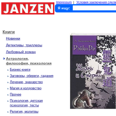
Impressum
|
Условия заключения сделк
Я ищу:
Книги
Новинки
Детективы, триллеры
Любовный роман
Астрология,
философия, психология
Бизнес-книги
Заговоры, обереги, гадания
Лечение, знахарство
Магия и колдовство
Прочее
Психология, детская
психология, тесты
Религия, молитвы