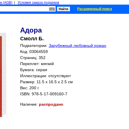
и (AGB)
|
Условия заказа подарков
Расширенный поиск
Адора
Смолл Б.
Подкатегории:
Зарубежный любовный роман
Код: 03064559
Страниц:
352
Переплет: мягкий
Бумага: серая
Иллюстрации: отсутствуют
Размер: 11.5 x 16.5 x 2.5 см
Вес: 200 г.
ISBN:
978-5-17-009160-7
Наличие:
распродано