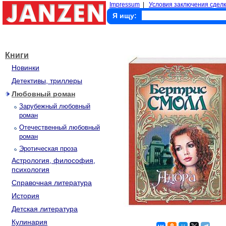
Impressum
|
Условия заключения сделк
Я ищу:
Книги
Новинки
Детективы, триллеры
Любовный роман
Зарубежный любовный
роман
Отечественный любовный
роман
Эротическая проза
Астрология, философия,
психология
Справочная литература
История
Детская литература
Кулинария