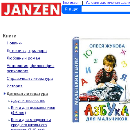
Impressum
|
Условия заключения сделк
Я ищу:
Книги
Новинки
Детективы, триллеры
Любовный роман
Астрология, философия,
психология
Справочная литература
История
Детская литература
Досуг и творчество
Книги для дошкольников
(4-6 лет)
Книги для младшего и
среднего школьного