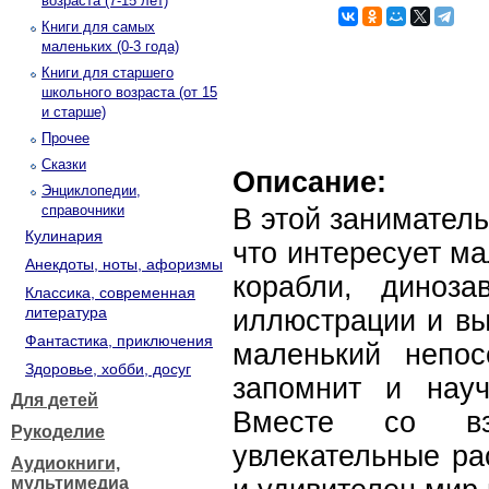
возраста (7-15 лет)
Книги для самых
маленьких (0-3 года)
Книги для старшего
школьного возраста (от 15
и старше)
Прочее
Сказки
Описание:
Энциклопедии,
справочники
В этой заниматель
Кулинария
что интересует м
Анекдоты, ноты, афоризмы
корабли, диноза
Классика, современная
литература
иллюстрации и вы
Фантастика, приключения
маленький непос
Здоровье, хобби, досуг
запомнит и науч
Для детей
Вместе со вз
Рукоделие
увлекательные ра
Аудиокниги,
мультимедиа