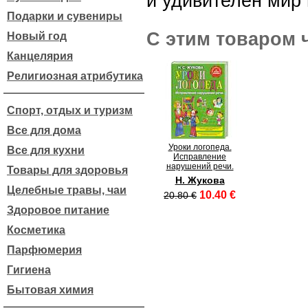
и удивителен мир 
Подарки и сувениры
С этим товаром 
Новый год
Канцелярия
Религиозная атрибутика
Спорт, отдых и туризм
Все для дома
Уроки логопеда.
Все для кухни
Исправление
нарушений речи.
Товары для здоровья
Н. Жукова
Целебные травы, чаи
10.40 €
20.80 €
Здоровое питание
Косметика
Парфюмерия
Гигиена
Бытовая химия