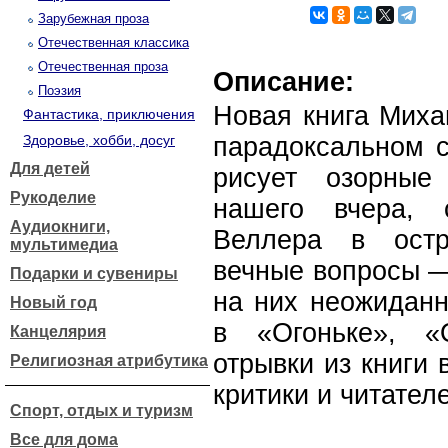
Зарубежная проза
Отечественная классика
Отечественная проза
Описание:
Поэзия
Новая книга Миха
Фантастика, приключения
Здоровье, хобби, досуг
парадоксальном с
Для детей
рисует озорные
Рукоделие
нашего вчера, 
Аудиокниги,
Веллера в остр
мультимедиа
вечные вопросы —
Подарки и сувениры
на них неожиданн
Новый год
в «Огоньке», «
Канцелярия
отрывки из книги
Религиозная атрибутика
критики и читател
Спорт, отдых и туризм
Все для дома