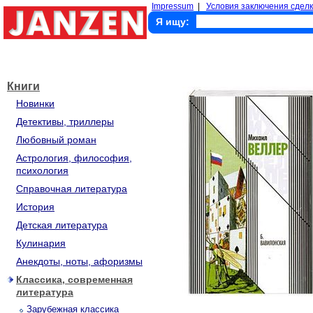
Impressum
|
Условия заключения сделк
Я ищу:
Книги
Новинки
Детективы, триллеры
Любовный роман
Астрология, философия,
психология
Справочная литература
История
Детская литература
Кулинария
Анекдоты, ноты, афоризмы
Классика, современная
литература
Зарубежная классика