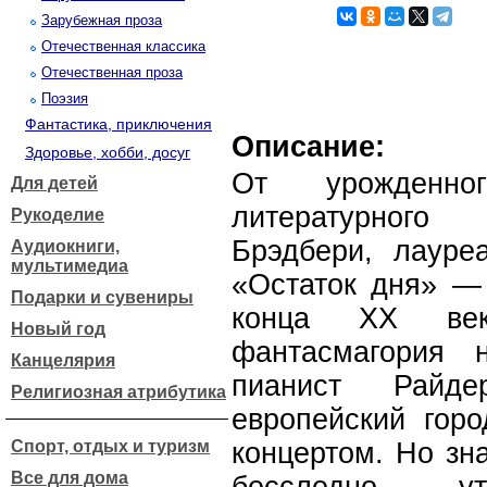
Зарубежная проза
Отечественная классика
Отечественная проза
Поэзия
Фантастика, приключения
Описание:
Здоровье, хобби, досуг
От урожденно
Для детей
литературног
Рукоделие
Брэдбери, лауре
Аудиокниги,
мультимедиа
«Остаток дня» —
Подарки и сувениры
конца ХХ век
Новый год
фантасмагория 
Канцелярия
пианист Райд
Религиозная атрибутика
европейский горо
Спорт, отдых и туризм
концертом. Но зн
Все для дома