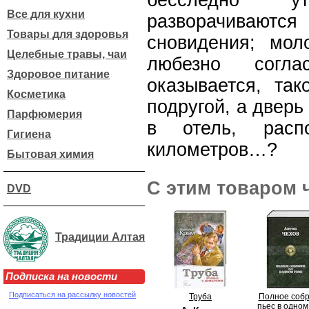
бесследно у
Все для кухни
разворачиваютс
Товары для здоровья
сновидения; мол
Целебные травы, чаи
любезно согла
Здоровое питание
оказывается, так
Косметика
подругой, а двер
Парфюмерия
в отель, расп
Гигиена
километров…?
Бытовая химия
С этим товаром 
DVD
Традиции Алтая
Подписка на новости
Подписаться на рассылку новостей
Труба
Полное соб
пьес в одном