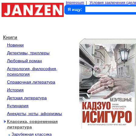
Impressum
|
Условия заключения сделк
Я ищу:
Книги
Новинки
Детективы, триллеры
Любовный роман
Астрология, философия,
психология
Справочная литература
История
Детская литература
Кулинария
Анекдоты, ноты, афоризмы
Классика, современная
литература
Зарубежная классика