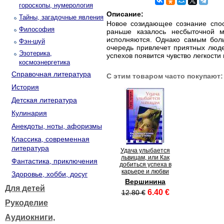
гороскопы, нумерология
Описание:
Тайны, загадочные явления
Новое созидающее сознание спос
Философия
раньше казалось несбыточной м
исполняются. Однако самым бол
Фэн-шуй
очередь привлечет приятных люде
Эзотерика,
успехов появится чувство легкости
космоэнергетика
Справочная литература
С этим товаром часто покупают:
История
Детская литература
Кулинария
Анекдоты, ноты, афоризмы
Классика, современная
литература
Удача улыбается
львицам, или Как
Фантастика, приключения
добиться успеха в
карьере и любви
Здоровье, хобби, досуг
Вершинина
Для детей
6.40 €
12.80 €
Рукоделие
Аудиокниги,