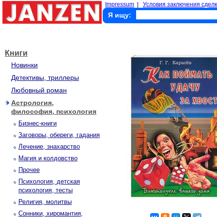
Impressum
|
Условия заключения сделк
Я ищу:
Книги
Новинки
Детективы, триллеры
Любовный роман
Астрология,
философия, психология
Бизнес-книги
Заговоры, обереги, гадания
Лечение, знахарство
Магия и колдовство
Прочее
Психология, детская
психология, тесты
Религия, молитвы
Сонники, хиромантия,