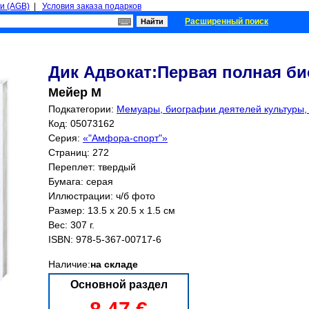
и (AGB)
|
Условия заказа подарков
Расширенный поиск
Дик Адвокат:Первая полная б
Мейер М
Подкатегории:
Мемуары, биографии деятелей культуры, и
Код: 05073162
Серия:
«"Амфора-спорт"»
Страниц:
272
Переплет: твердый
Бумага: серая
Иллюстрации: ч/б фото
Размер: 13.5 x 20.5 x 1.5 см
Вес: 307 г.
ISBN:
978-5-367-00717-6
Наличие:
на складе
Основной раздел