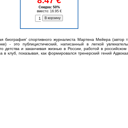
8.47 €
Скидка: 50%
вместо: 16.95 €
ная биография' спортивного журналиста Мартена Мейера (автор т
ке) - это публицистический, написанный в легкой увлекател
го детства и заканчивая жизнью в России, работой в российском
уба в клуб, показывая, как формировался тренерский гений Адвока