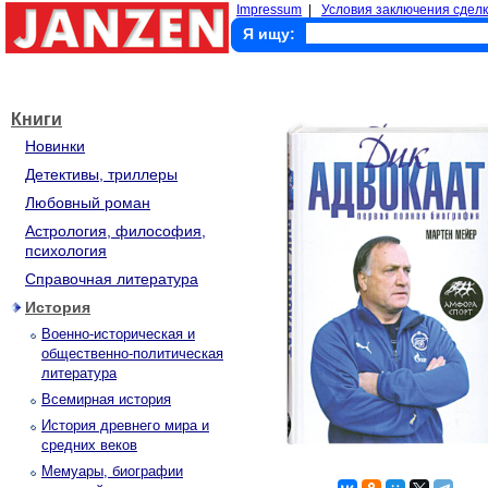
Impressum
|
Условия заключения сделк
Я ищу:
Книги
Новинки
Детективы, триллеры
Любовный роман
Астрология, философия,
психология
Справочная литература
История
Военно-историческая и
общественно-политическая
литература
Всемирная история
История древнего мира и
средних веков
Мемуары, биографии