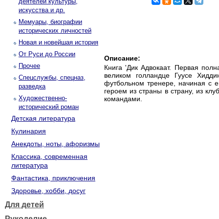
деятелей культуры,
искусства и др.
Мемуары, биографии
исторических личностей
Новая и новейшая история
От Руси до России
Описание:
Прочее
Книга 'Дик Адвокаат. Первая пол
великом голландце Гуусе Хиддин
Спецслужбы, спецназ,
футбольном тренере, начиная с е
разведка
героем из страны в страну, из кл
Художественно-
командами.
исторический роман
Детская литература
Кулинария
Анекдоты, ноты, афоризмы
Классика, современная
литература
Фантастика, приключения
Здоровье, хобби, досуг
Для детей
Рукоделие