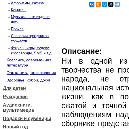
Афоризмы, сатира
Комиксы
Музыкальные издания,
ноты
Прочее
Сценарии праздников,
торжеств
Фокусы, игры, судоку,
Описание:
кроссворды, SMS и т.д.
Ни в одной из 
Классика, современная
литература
творчества не пр
Фантастика, приключения
народа, не от
Здоровье, хобби, досуг
национальная ист
Для детей
жизни, как в по
Рукоделие
сжатой и точной
Аудиокниги,
мультимедиа
наблюдениям над
Подарки и сувениры
сборнике предста
Новый год