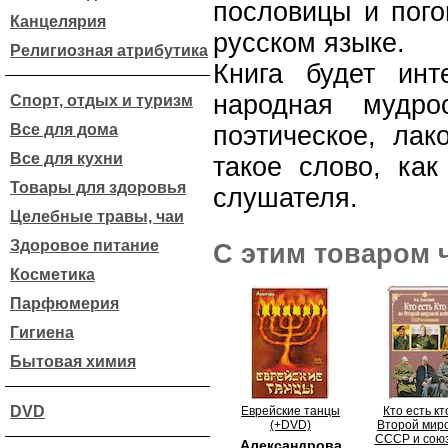
пословицы и пого
Канцелярия
русском языке.
Религиозная атрибутика
Книга будет инт
народная мудро
Спорт, отдых и туризм
Все для дома
поэтическое, лак
Все для кухни
такое слово, как
Товары для здоровья
слушателя.
Целебные травы, чаи
Здоровое питание
С этим товаром 
Косметика
Парфюмерия
Гигиена
Бытовая химия
DVD
Еврейские танцы
Кто есть кт
(+DVD)
Второй мир
СССР и сою
Александрова