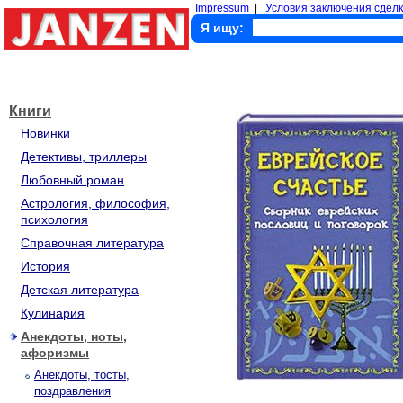
Impressum
|
Условия заключения сделк
Я ищу:
Книги
Новинки
Детективы, триллеры
Любовный роман
Астрология, философия,
психология
Справочная литература
История
Детская литература
Кулинария
Анекдоты, ноты,
афоризмы
Анекдоты, тосты,
поздравления