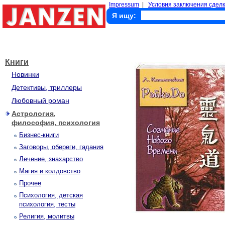
Impressum
|
Условия заключения сделк
Я ищу:
Книги
Новинки
Детективы, триллеры
Любовный роман
Астрология,
философия, психология
Бизнес-книги
Заговоры, обереги, гадания
Лечение, знахарство
Магия и колдовство
Прочее
Психология, детская
психология, тесты
Религия, молитвы