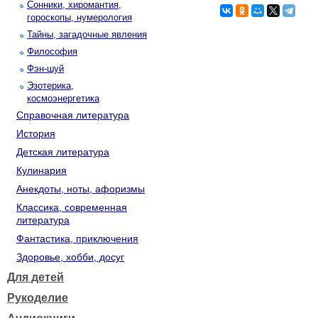
Сонники, хиромантия,
гороскопы, нумерология
Тайны, загадочные явления
Философия
Фэн-шуй
Эзотерика,
космоэнергетика
Справочная литература
История
Детская литература
Кулинария
Анекдоты, ноты, афоризмы
Классика, современная
литература
Фантастика, приключения
Здоровье, хобби, досуг
Для детей
Рукоделие