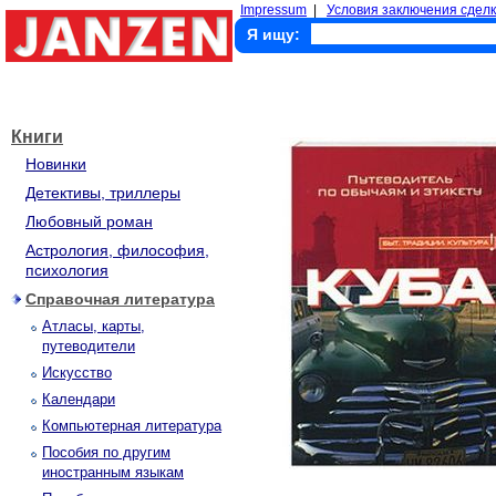
Impressum
|
Условия заключения сделк
Я ищу:
Книги
Новинки
Детективы, триллеры
Любовный роман
Астрология, философия,
психология
Справочная литература
Атласы, карты,
путеводители
Искусство
Календари
Компьютерная литература
Пособия по другим
иностранным языкам