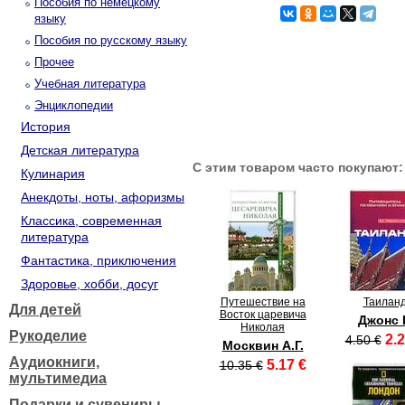
Пособия по немецкому
языку
Пособия по русскому языку
Прочее
Учебная литература
Энциклопедии
История
Детская литература
С этим товаром часто покупают:
Кулинария
Анекдоты, ноты, афоризмы
Классика, современная
литература
Фантастика, приключения
Здоровье, хобби, досуг
Путешествие на
Таилан
Для детей
Восток царевича
Джонс Р
Николая
Рукоделие
2.2
4.50 €
Москвин А.Г.
Аудиокниги,
5.17 €
10.35 €
мультимедиа
Подарки и сувениры