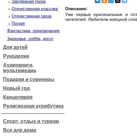
Зарубежная проза
Описание:
Отечественная классика
Уже первые оригинальные и пот
Отечественная проза
читателей. Любители изящной сло
Поэзия
Фантастика, приключения
Здоровье, хобби, досуг
Для детей
Рукоделие
Аудиокниги,
мультимедиа
Подарки и сувениры
Новый год
Канцелярия
Религиозная атрибутика
Спорт, отдых и туризм
Все для дома