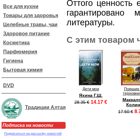
Оттого ценность е
Все для кухни
гарантировано 
Товары для здоровья
литературы.
Целебные травы, чаи
Здоровое питание
С этим товаром 
Косметика
Парфюмерия
Гигиена
Бытовая химия
DVD
Дети мои
Поющие 
терновни
Яхина Г.Ш.
Маккал
14.17 €
28.35 €
Колин
Традиции Алтая
8.
17.50 €
Подписка на новости
Подписаться на рассылку новостей