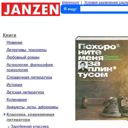
Impressum
|
Условия заключения сделк
Я ищу:
Книги
Новинки
Детективы, триллеры
Любовный роман
Астрология, философия,
психология
Справочная литература
История
Детская литература
Кулинария
Анекдоты, ноты, афоризмы
Классика, современная
литература
Зарубежная классика