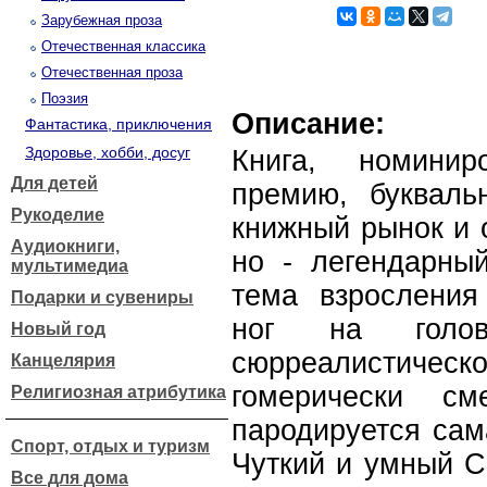
Зарубежная проза
Отечественная классика
Отечественная проза
Поэзия
Описание:
Фантастика, приключения
Здоровье, хобби, досуг
Книга, номинир
Для детей
премию, букваль
Рукоделие
книжный рынок и 
Аудиокниги,
но - легендарный
мультимедиа
тема взросления
Подарки и сувениры
ног на голо
Новый год
сюрреалистическо
Канцелярия
гомерически с
Религиозная атрибутика
пародируется сам
Спорт, отдых и туризм
Чуткий и умный С
Все для дома