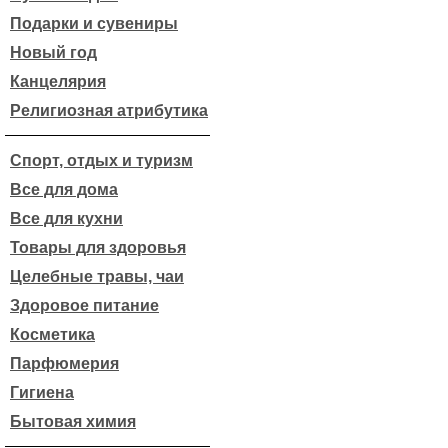
Подарки и сувениры
Новый год
Канцелярия
Религиозная атрибутика
Спорт, отдых и туризм
Все для дома
Все для кухни
Товары для здоровья
Целебные травы, чаи
Здоровое питание
Косметика
Парфюмерия
Гигиена
Бытовая химия