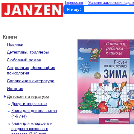
Impressum
|
Условия заключения сделк
Я ищу:
Книги
Новинки
Детективы, триллеры
Любовный роман
Астрология, философия,
психология
Справочная литература
История
Детская литература
Досуг и творчество
Книги для дошкольников
(4-6 лет)
Книги для младшего и
среднего школьного