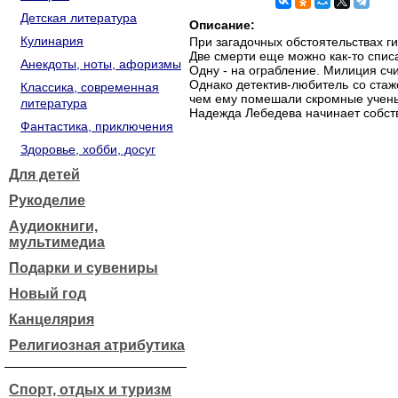
Детская литература
Описание:
Кулинария
При загадочных обстоятельствах ги
Две смерти еще можно как-то списа
Анекдоты, ноты, афоризмы
Одну - на ограбление. Милиция сч
Однако детектив-любитель со стаж
Классика, современная
чем ему помешали скромные учен
литература
Надежда Лебедева начинает собств
Фантастика, приключения
Здоровье, хобби, досуг
Для детей
Рукоделие
Аудиокниги,
мультимедиа
Подарки и сувениры
Новый год
Канцелярия
Религиозная атрибутика
Спорт, отдых и туризм