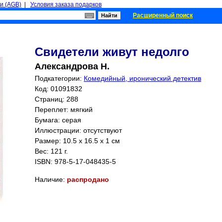
и (AGB)
|
Условия заказа подарков
Расширенный поиск
Свидетели живут недолго
Александрова Н.
Подкатегории:
Комедийный, иронический детектив
Код: 01091832
Страниц:
288
Переплет: мягкий
Бумага: серая
Иллюстрации: отсутствуют
Размер: 10.5 x 16.5 x 1 см
Вес: 121 г.
ISBN:
978-5-17-048435-5
Наличие:
распродано