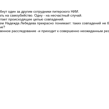
бнут один за другим сотрудники питерского НИИ.
ть на самоубийство. Одну - на несчастный случай.
итает происходящее цепью совпадений.
ем Надежда Лебедева прекрасно понимает: таких совпадений не б
ые?
енное расследование -и приходит к совершенно неожиданным резу