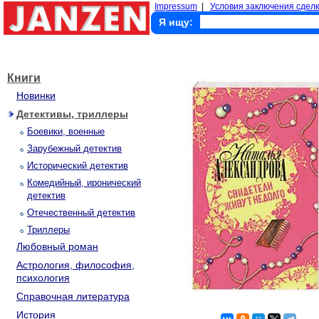
Impressum
|
Условия заключения сделк
Я ищу:
Книги
Новинки
Детективы, триллеры
Боевики, военные
Зарубежный детектив
Исторический детектив
Комедийный, иронический
детектив
Отечественный детектив
Триллеры
Любовный роман
Астрология, философия,
психология
Справочная литература
История