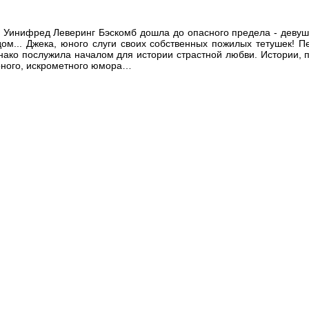
й Уинифред Леверинг Бэскомб дошла до опасного предела - девуш
м... Джека, юного слуги своих собственных пожилых тетушек! Пе
днако послужила началом для истории страстной любви. Истории,
рного, искрометного юмора…