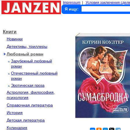
Impressum
|
Условия заключения сделк
Я ищу:
Книги
Новинки
Детективы, триллеры
Любовный роман
Зарубежный любовный
роман
Отечественный любовный
роман
Эротическая проза
Астрология, философия,
психология
Справочная литература
История
Детская литература
Кулинария