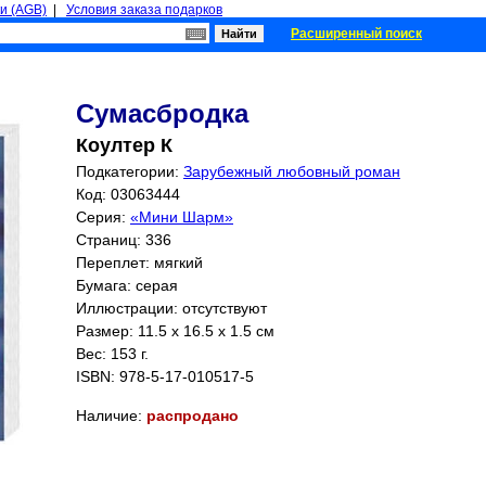
и (AGB)
|
Условия заказа подарков
Расширенный поиск
Сумасбродка
Коултер К
Подкатегории:
Зарубежный любовный роман
Код: 03063444
Серия:
«Мини Шарм»
Страниц:
336
Переплет: мягкий
Бумага: серая
Иллюстрации: отсутствуют
Размер: 11.5 x 16.5 x 1.5 см
Вес: 153 г.
ISBN:
978-5-17-010517-5
Наличие:
распродано