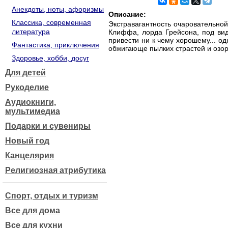
Анекдоты, ноты, афоризмы
Описание:
Классика, современная
Экстравагантность очаровательно
литература
Клиффа, лорда Грейсона, под видо
привести ни к чему хорошему... о
Фантастика, приключения
обжигающе пылких страстей и озо
Здоровье, хобби, досуг
Для детей
Рукоделие
Аудиокниги,
мультимедиа
Подарки и сувениры
Новый год
Канцелярия
Религиозная атрибутика
Спорт, отдых и туризм
Все для дома
Все для кухни