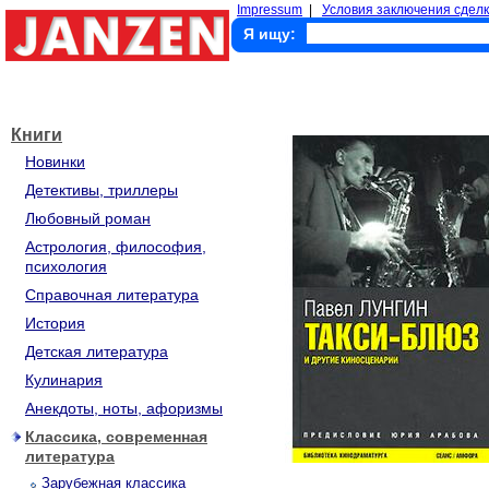
Impressum
|
Условия заключения сделк
Я ищу:
Книги
Новинки
Детективы, триллеры
Любовный роман
Астрология, философия,
психология
Справочная литература
История
Детская литература
Кулинария
Анекдоты, ноты, афоризмы
Классика, современная
литература
Зарубежная классика