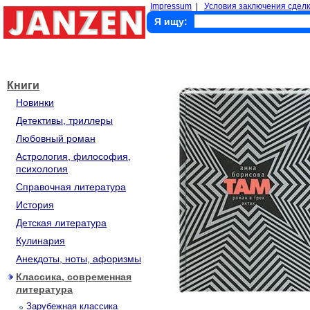
Impressum
|
Условия заключения сделк
Я ищу:
Книги
Новинки
Детективы, триллеры
Любовный роман
Астрология, философия,
психология
Справочная литература
История
Детская литература
Кулинария
Анекдоты, ноты, афоризмы
Классика, современная
литература
Зарубежная классика