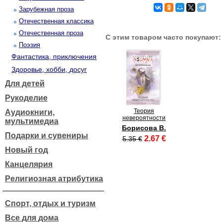
Зарубежная проза
Отечественная классика
Отечественная проза
С этим товаром часто покупают:
Поэзия
Фантастика, приключения
Здоровье, хобби, досуг
Для детей
Рукоделие
Теория
Аудиокниги,
невероятности
мультимедиа
Борисова В.
Подарки и сувениры
2.67 €
5.35 €
Новый год
Канцелярия
Религиозная атрибутика
Спорт, отдых и туризм
Все для дома