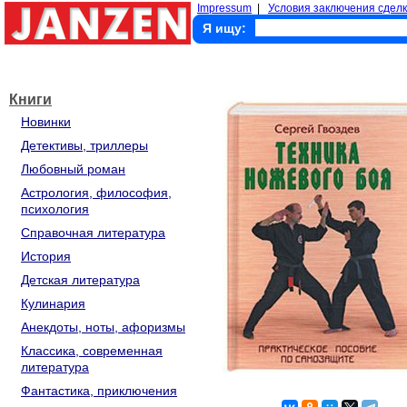
Impressum
|
Условия заключения сделк
Я ищу:
Книги
Новинки
Детективы, триллеры
Любовный роман
Астрология, философия,
психология
Справочная литература
История
Детская литература
Кулинария
Анекдоты, ноты, афоризмы
Классика, современная
литература
Фантастика, приключения