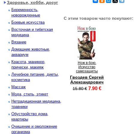
Здоровье, хобби, досуг
Беременность,
новорожденные
С этим товаром часто покупают:
Боевые искусства
Восточная и тибетская
медицина
Вязание
Домашние животные,
аквариум
Красота, маникюр,
Нож в бою.
прически, макияж
Искусство
самозащиты
Лечебное питание, диеты,
Гвоздев Сергей
косметика
Александрович
Массаж
7.90 €
15.80 €
Мода, стиль, этикет
Нетрадиционная медицина,
травники
Обустройство дома,
квартиры
Очищение и омоложение
организма