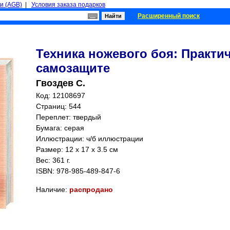
и (AGB)
|
Условия заказа подарков
Расширенный поиск
Техника ножевого боя: Практи
самозащите
Гвоздев С.
Код: 12108697
Страниц:
544
Переплет: твердый
Бумага: серая
Иллюстрации: ч/б иллюстрации
Размер: 12 x 17 x 3.5 см
Вес: 361 г.
ISBN:
978-985-489-847-6
Наличие:
распродано