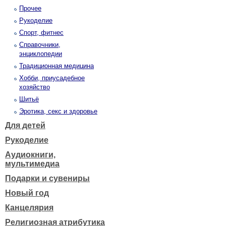
Прочее
Рукоделие
Спорт, фитнес
Справочники,
энциклопедии
Традиционная медицина
Хобби, приусадебное
хозяйство
Шитьё
Эротика, секс и здоровье
Для детей
Рукоделие
Аудиокниги,
мультимедиа
Подарки и сувениры
Новый год
Канцелярия
Религиозная атрибутика