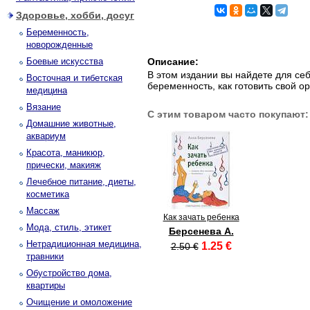
Здоровье, хобби, досуг
Беременность,
новорожденные
Боевые искусства
Описание:
В этом издании вы найдете для се
Восточная и тибетская
беременность, как готовить свой о
медицина
Вязание
С этим товаром часто покупают:
Домашние животные,
аквариум
Красота, маникюр,
прически, макияж
Лечебное питание, диеты,
косметика
Массаж
Как зачать ребенка
Мода, стиль, этикет
Берсенева А.
Нетрадиционная медицина,
1.25 €
2.50 €
травники
Обустройство дома,
квартиры
Очищение и омоложение