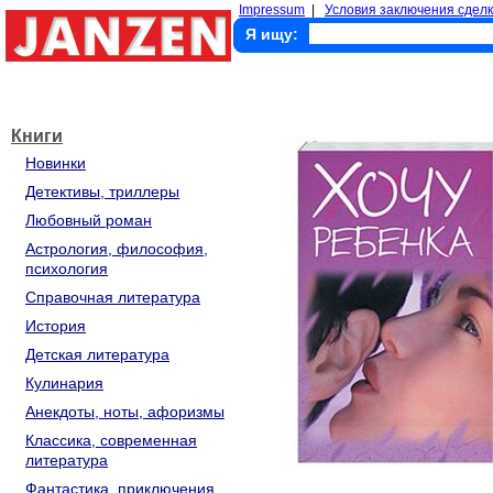
Impressum
|
Условия заключения сделк
Я ищу:
Книги
Новинки
Детективы, триллеры
Любовный роман
Астрология, философия,
психология
Справочная литература
История
Детская литература
Кулинария
Анекдоты, ноты, афоризмы
Классика, современная
литература
Фантастика, приключения