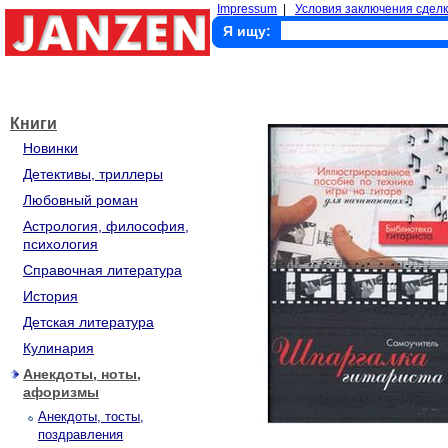
Impressum
|
Условия заключения сделк
Я ищу:
Книги
Новинки
Детективы, триллеры
Любовный роман
Астрология, философия,
психология
Справочная литература
История
Детская литература
Кулинария
Анекдоты, ноты,
афоризмы
Анекдоты, тосты,
поздравления