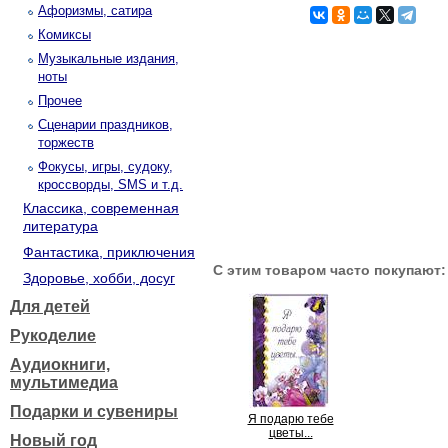
Афоризмы, сатира
Комиксы
Музыкальные издания,
ноты
Прочее
Сценарии праздников,
торжеств
Фокусы, игры, судоку,
кроссворды, SMS и т.д.
Классика, современная
литература
Фантастика, приключения
С этим товаром часто покупают:
Здоровье, хобби, досуг
Для детей
Рукоделие
Аудиокниги,
мультимедиа
Подарки и сувениры
Я подарю тебе
цветы...
Новый год