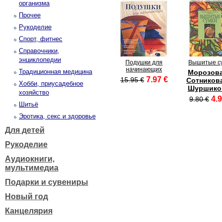
организма
Прочее
Рукоделие
Спорт, фитнес
Справочники,
энциклопедии
Подушки для
Вышитые с
начинающих
Традиционная медицина
Морозова
7.97 €
15.95 €
Сотникова
Хобби, приусадебное
Шуршиков
хозяйство
4.9
9.80 €
Шитьё
Эротика, секс и здоровье
Для детей
Рукоделие
Аудиокниги,
мультимедиа
Подарки и сувениры
Новый год
Канцелярия