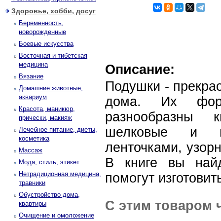
Здоровье, хобби, досуг
Беременность,
новорожденные
Боевые искусства
Восточная и тибетская
медицина
Описание:
Вязание
Подушки - прекра
Домашние животные,
аквариум
дома. Их фор
Красота, маникюр,
разнообразны 
прически, макияж
шелковые и в
Лечебное питание, диеты,
косметика
ленточками, узорн
Массаж
В книге вы най
Мода, стиль, этикет
Нетрадиционная медицина,
помогут изготовит
травники
Обустройство дома,
С этим товаром 
квартиры
Очищение и омоложение