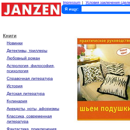
Impressum
|
Условия заключения сделк
Я ищу:
Книги
Новинки
Детективы, триллеры
Любовный роман
Астрология, философия,
психология
Справочная литература
История
Детская литература
Кулинария
Анекдоты, ноты, афоризмы
Классика, современная
литература
Фантастика, приключения