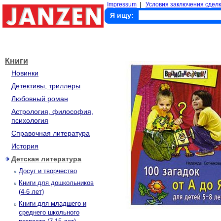
Impressum
|
Условия заключения сделк
Я ищу:
Книги
Новинки
Детективы, триллеры
Любовный роман
Астрология, философия,
психология
Справочная литература
История
Детская литература
Досуг и творчество
Книги для дошкольников
(4-6 лет)
Книги для младшего и
среднего школьного