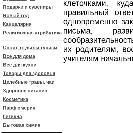
клеточками, ку
Подарки и сувениры
правильный отве
Новый год
одновременно зак
Канцелярия
письма, раз
Религиозная атрибутика
сообразительность
их родителям, во
Спорт, отдых и туризм
Все для дома
учителям начальн
Все для кухни
Товары для здоровья
Целебные травы, чаи
Здоровое питание
Косметика
Парфюмерия
Гигиена
Бытовая химия