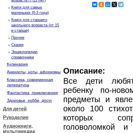
возраста (7-15 лет)
Книги для самых
маленьких (0-3 года)
Книги для старшего
школьного возраста (от 15
и старше)
Прочее
Сказки
Энциклопедии,
справочники
Кулинария
Описание:
Анекдоты, ноты, афоризмы
Все дети любят
Классика, современная
литература
ребенку по-ново
Фантастика, приключения
предметы и явле
Здоровье, хобби, досуг
около 100 стихот
Для детей
которых сопр
Рукоделие
головоломкой и
Аудиокниги,
мультимедиа