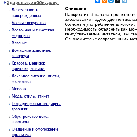
Здоровье, хобби, досуг
Описание:
Беременность,
Панкреатит. В начале прошлого в
новорожденные
заболеваний поджелудочной желез
Боевые искусства
болезнь и употребление алкоголя.
Необходимость объяснить как мож
Восточная и тибетская
книгу.Уважаемые читатели, вы см
медицина
Ознакомитесь с современными мет
Вязание
Домашние животные,
аквариум
Красота, маникюр,
прически, макияж
Лечебное питание, диеты,
косметика
Массаж
Мода, стиль, этикет
Нетрадиционная медицина,
травники
Обустройство дома,
квартиры
Очищение и омоложение
организма