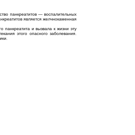
ество панкреатитов — воспалительных
нкреатитов является желчнокаменная
о панкреатита и вызвала к жизни эту
текания этого опасного заболевания.
ики.