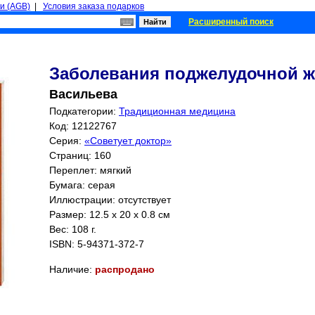
и (AGB)
|
Условия заказа подарков
Расширенный поиск
Заболевания поджелудочной 
Васильева
Подкатегории:
Традиционная медицина
Код: 12122767
Серия:
«Советует доктор»
Страниц:
160
Переплет: мягкий
Бумага: серая
Иллюстрации: отсутствует
Размер: 12.5 x 20 x 0.8 см
Вес: 108 г.
ISBN:
5-94371-372-7
Наличие:
распродано