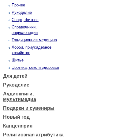
Прочее
Рукоделие
Спорт, фитнес
Справочники,
энциклопедии
Традиционная медицина
Хобби, приусадебное
хозяйство
Шитьё
Эротика, секс и здоровье
Для детей
Рукоделие
Аудиокниги,
мультимедиа
Подарки и сувениры
Новый год
Канцелярия
Религиозная атрибутика