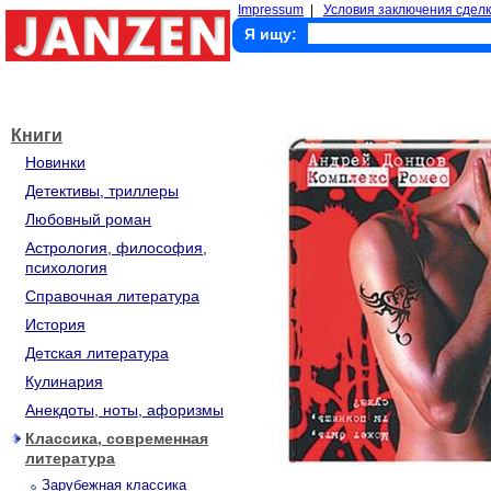
Impressum
|
Условия заключения сделк
Я ищу:
Книги
Новинки
Детективы, триллеры
Любовный роман
Астрология, философия,
психология
Справочная литература
История
Детская литература
Кулинария
Анекдоты, ноты, афоризмы
Классика, современная
литература
Зарубежная классика