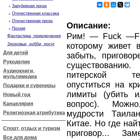
Зарубежная проза
Отечественная классика
Отечественная проза
Описание:
Поэзия
Рим! — Fuck —Fo
Фантастика, приключения
Здоровье, хобби, досуг
которому живет в
Для детей
забыть, пригово
Рукоделие
существованию
Аудиокниги,
питерской те
мультимедиа
опуститься на кр
Подарки и сувениры
лимиты (убить 
Новый год
вопрос). Можно
Канцелярия
мудрости Таила
Религиозная атрибутика
Китае. Но где най
Спорт, отдых и туризм
приговор... За
Все для дома