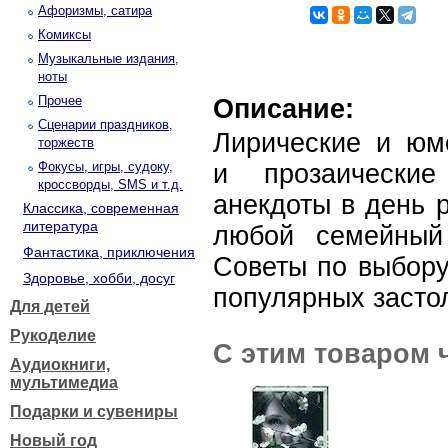
Афоризмы, сатира
Комиксы
Музыкальные издания,
ноты
Прочее
Описание:
Сценарии праздников,
Лирические и юмо
торжеств
Фокусы, игры, судоку,
и прозаические
кроссворды, SMS и т.д.
анекдоты в день 
Классика, современная
литература
любой семейный
Фантастика, приключения
Советы по выбору
Здоровье, хобби, досуг
популярных засто
Для детей
Рукоделие
С этим товаром 
Аудиокниги,
мультимедиа
Подарки и сувениры
Новый год