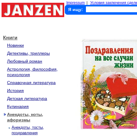
Impressum
|
Условия заключения сделк
Я ищу:
Книги
Новинки
Детективы, триллеры
Любовный роман
Астрология, философия,
психология
Справочная литература
История
Детская литература
Кулинария
Анекдоты, ноты,
афоризмы
Анекдоты, тосты,
поздравления