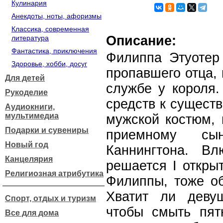
Кулинария
Анекдоты, ноты, афоризмы
Классика, современная
Описание:
литература
Фантастика, приключения
Филиппа Этуотер 
Здоровье, хобби, досуг
пропавшего отца,
Для детей
службе у короля.
Рукоделие
средств к сущест
Аудиокниги,
мультимедиа
мужской костюм, 
Подарки и сувениры
приемному с
Новый год
Каннингтона. В
Канцелярия
решается I открыт
Религиозная атрибутика
Филиппы, тоже об
Хватит ли деву
Спорт, отдых и туризм
чтобы смыть пят
Все для дома