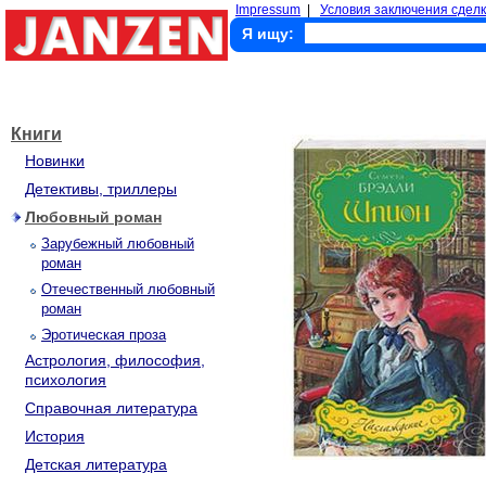
Impressum
|
Условия заключения сделк
Я ищу:
Книги
Новинки
Детективы, триллеры
Любовный роман
Зарубежный любовный
роман
Отечественный любовный
роман
Эротическая проза
Астрология, философия,
психология
Справочная литература
История
Детская литература