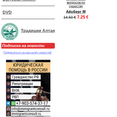
вопросов по
существу
Айсберг М
DVD
7.25 €
14.50 €
Традиции Алтая
Подписка на новости
Подписаться на рассылку новостей