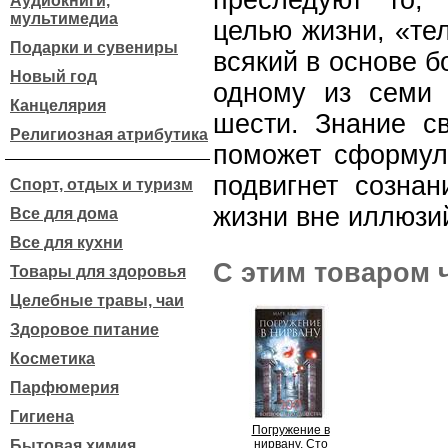
преследуют то,
Аудиокниги,
мультимедиа
целью жизни, «те
Подарки и сувениры
всякий в основе б
Новый год
одному из семи 
Канцелярия
шести. Знание с
Религиозная атрибутика
поможет сформул
подвигнет созна
Спорт, отдых и туризм
жизни вне иллюзи
Все для дома
Все для кухни
С этим товаром 
Товары для здоровья
Целебные травы, чаи
Здоровое питание
Косметика
Парфюмерия
Гигиена
Погружение в
Бытовая химия
нирвану. Сто