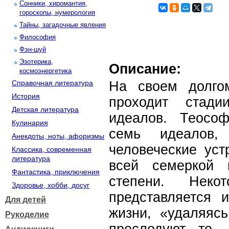
Сонники, хиромантия,
гороскопы, нумерология
Тайны, загадочные явления
Философия
Фэн-шуй
Эзотерика,
Описание:
космоэнергетика
Справочная литература
На своем долго
История
проходит стади
Детская литература
идеалов. Теосо
Кулинария
семь идеалов,
Анекдоты, ноты, афоризмы
человеческие уст
Классика, современная
литература
всей семеркой
Фантастика, приключения
степени. Нек
Здоровье, хобби, досуг
представляется
Для детей
жизни, «удаляясь
Рукоделие