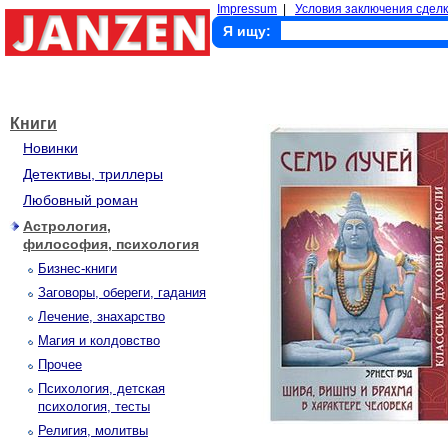
Impressum
|
Условия заключения сделк
Я ищу:
Книги
Новинки
Детективы, триллеры
Любовный роман
Астрология,
философия, психология
Бизнес-книги
Заговоры, обереги, гадания
Лечение, знахарство
Магия и колдовство
Прочее
Психология, детская
психология, тесты
Религия, молитвы