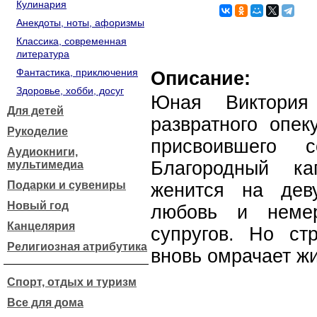
Кулинария
Анекдоты, ноты, афоризмы
Классика, современная
литература
Фантастика, приключения
Описание:
Здоровье, хобби, досуг
Юная Виктория
Для детей
развратного опек
Рукоделие
присвоившего с
Аудиокниги,
Благородный ка
мультимедиа
Подарки и сувениры
женится на дев
Новый год
любовь и немер
Канцелярия
супругов. Но ст
Религиозная атрибутика
вновь омрачает жи
Спорт, отдых и туризм
Все для дома