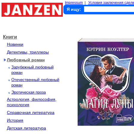
Impressum
|
Условия заключения сделк
Я ищу:
Книги
Новинки
Детективы, триллеры
Любовный роман
Зарубежный любовный
роман
Отечественный любовный
роман
Эротическая проза
Астрология, философия,
психология
Справочная литература
История
Детская литература