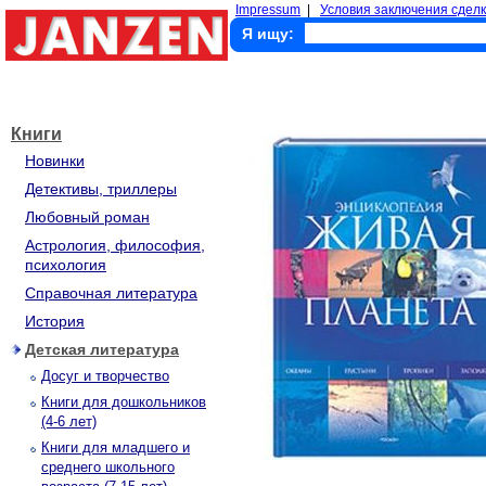
Impressum
|
Условия заключения сделк
Я ищу:
Книги
Новинки
Детективы, триллеры
Любовный роман
Астрология, философия,
психология
Справочная литература
История
Детская литература
Досуг и творчество
Книги для дошкольников
(4-6 лет)
Книги для младшего и
среднего школьного