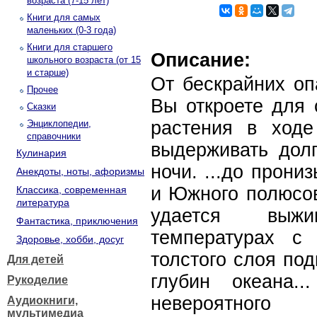
возраста (7-15 лет)
Книги для самых
маленьких (0-3 года)
Книги для старшего
Описание:
школьного возраста (от 15
и старше)
От бескрайних оп
Прочее
Вы откроете для 
Сказки
растения в ходе
Энциклопедии,
справочники
выдерживать дол
Кулинария
ночи. ...до прон
Анекдоты, ноты, афоризмы
и Южного полюсов
Классика, современная
литература
удается выж
Фантастика, приключения
температурах с
Здоровье, хобби, досуг
толстого слоя по
Для детей
глубин океана.
Рукоделие
невероятног
Аудиокниги,
мультимедиа