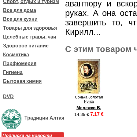
Спорт, отдых и туризм
авантюру и вско
Все для дома
руках. А она ост
Все для кухни
завершить то, ч
Товары для здоровья
Кирилл...
Целебные травы, чаи
Здоровое питание
С этим товаром 
Косметика
Парфюмерия
Гигиена
Бытовая химия
DVD
Сонька Золотая
Ручка
Мережко В.
7.17 €
14.35 €
Традиции Алтая
Подписка на новости