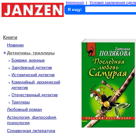
Impressum
|
Условия заключения сделк
Я ищу:
Книги
Новинки
Детективы, триллеры
Боевики, военные
Зарубежный детектив
Исторический детектив
Комедийный, иронический
детектив
Отечественный детектив
Триллеры
Любовный роман
Астрология, философия,
психология
Справочная литература