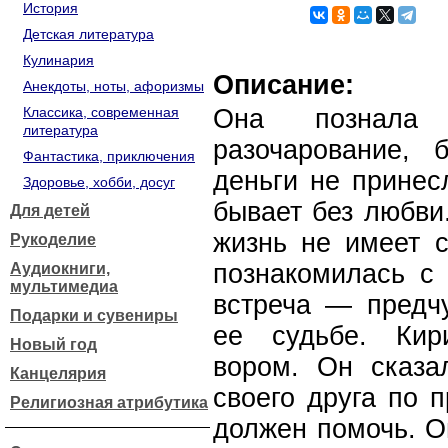
История
Детская литература
Кулинария
Описание:
Анекдоты, ноты, афоризмы
Классика, современная
Она познала 
литература
разочарование, б
Фантастика, приключения
деньги не принес
Здоровье, хобби, досуг
бывает без любви.
Для детей
жизнь не имеет 
Рукоделие
познакомилась с 
Аудиокниги,
мультимедиа
встреча — предчу
Подарки и сувениры
ее судьбе. Кир
Новый год
вором. Он сказа
Канцелярия
своего друга по 
Религиозная атрибутика
должен помочь. О