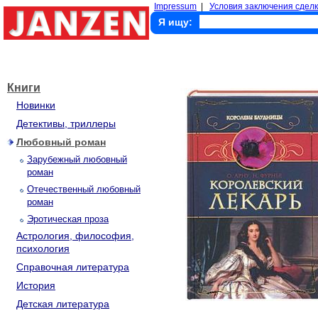
Impressum
|
Условия заключения сделк
Я ищу:
Книги
Новинки
Детективы, триллеры
Любовный роман
Зарубежный любовный
роман
Отечественный любовный
роман
Эротическая проза
Астрология, философия,
психология
Справочная литература
История
Детская литература