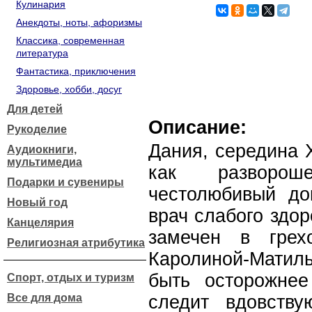
Кулинария
Анекдоты, ноты, афоризмы
Классика, современная
литература
Фантастика, приключения
Здоровье, хобби, досуг
Для детей
Описание:
Рукоделие
Дания, середина X
Аудиокниги,
мультимедиа
как разворош
Подарки и сувениры
честолюбивый до
Новый год
врач слабого здор
Канцелярия
замечен в грех
Религиозная атрибутика
Каролиной-Матил
быть осторожне
Спорт, отдых и туризм
Все для дома
следит вдовств