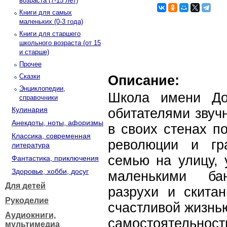
возраста (7-15 лет)
Книги для самых
маленьких (0-3 года)
Книги для старшего
школьного возраста (от 15
и старше)
Прочее
Сказки
Описание:
Энциклопедии,
Школа имени Дос
справочники
Кулинария
обитателями звуч
Анекдоты, ноты, афоризмы
в своих стенах п
Классика, современная
революции и гр
литература
семью на улицу, 
Фантастика, приключения
Здоровье, хобби, досуг
маленькими ба
Для детей
разрухи и скита
Рукоделие
счастливой жизнь
Аудиокниги,
самостоятельност
мультимедиа