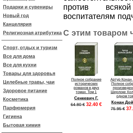
против всяко
Подарки и сувениры
воспитателям подч
Новый год
Канцелярия
С этим товаром 
Религиозная атрибутика
Спорт, отдых и туризм
Все для дома
Все для кухни
Товары для здоровья
Полное собрание
Артур Конан 
Целебные травы, чаи
исторических
Полное соб
романов в двух
произведен
Здоровое питание
томах. Том 1
Шерлоке Хол
одном то
Сенкевич Г.
Косметика
Конан Дой
32.40 €
64.80 €
Парфюмерия
37.
75.95 €
Гигиена
Бытовая химия