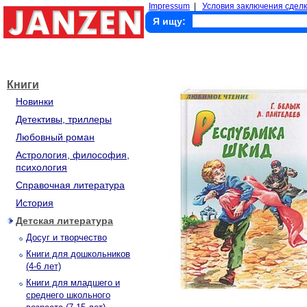
Impressum
|
Условия заключения сделк
Я ищу:
Книги
Новинки
Детективы, триллеры
Любовный роман
Астрология, философия,
психология
Справочная литература
История
Детская литература
Досуг и творчество
Книги для дошкольников
(4-6 лет)
Книги для младшего и
среднего школьного