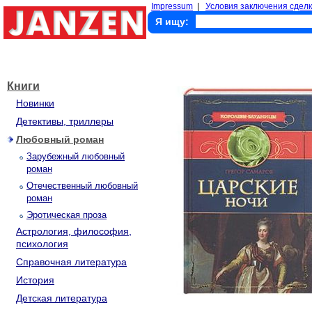
Impressum
|
Условия заключения сделк
Я ищу:
Книги
Новинки
Детективы, триллеры
Любовный роман
Зарубежный любовный
роман
Отечественный любовный
роман
Эротическая проза
Астрология, философия,
психология
Справочная литература
История
Детская литература