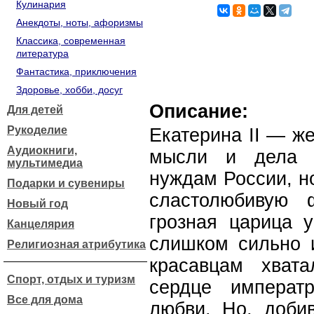
Кулинария
Анекдоты, ноты, афоризмы
Классика, современная
литература
Фантастика, приключения
Здоровье, хобби, досуг
Описание:
Для детей
Рукоделие
Екатерина II — ж
Аудиокниги,
мысли и дела 
мультимедиа
нуждам России, н
Подарки и сувениры
сластолюбивую 
Новый год
грозная царица 
Канцелярия
слишком сильно 
Религиозная атрибутика
красавцам хвата
Спорт, отдых и туризм
сердце императ
Все для дома
любви. Но, доби