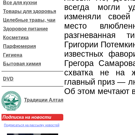
Все для кухни
всегда могли у
Товары для здоровья
изменяли своей 
Целебные травы, чаи
место влюбле
Здоровое питание
разгневанная т
Косметика
Григории Потемки
Парфюмерия
известных фавор
Гигиена
Грегора Самаров
Бытовая химия
схватка не на 
DVD
главный приз — л
Об этом мечтают 
Традиции Алтая
Подписка на новости
Подписаться на рассылку новостей