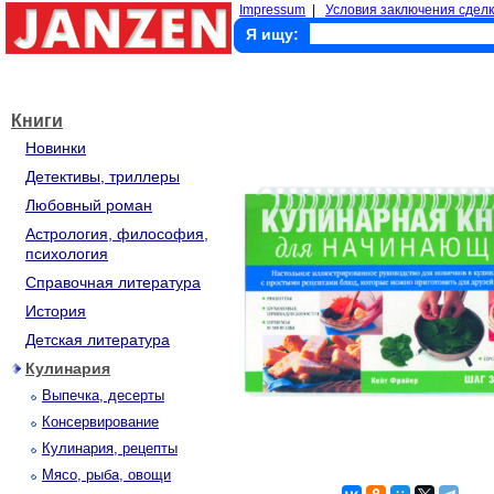
Impressum
|
Условия заключения сделк
Я ищу:
Книги
Новинки
Детективы, триллеры
Любовный роман
Астрология, философия,
психология
Справочная литература
История
Детская литература
Кулинария
Выпечка, десерты
Консервирование
Кулинария, рецепты
Мясо, рыба, овощи