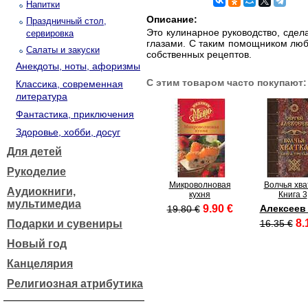
Напитки
Описание:
Праздничный стол,
Это кулинарное руководство, сдел
сервировка
глазами. С таким помощником люб
Салаты и закуски
собственных рецептов.
Анекдоты, ноты, афоризмы
С этим товаром часто покупают:
Классика, современная
литература
Фантастика, приключения
Здоровье, хобби, досуг
Для детей
Рукоделие
Микроволновая
Волчья хва
Аудиокниги,
кухня
Книга 3
мультимедиа
9.90 €
Алексеев 
19.80 €
8.
Подарки и сувениры
16.35 €
Новый год
Канцелярия
Религиозная атрибутика