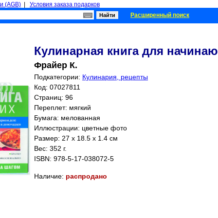
и (AGB)
|
Условия заказа подарков
Расширенный поиск
Кулинарная книга для начина
Фрайер К.
Подкатегории:
Кулинария, рецепты
Код: 07027811
Страниц:
96
Переплет: мягкий
Бумага: мелованная
Иллюстрации: цветные фото
Размер: 27 x 18.5 x 1.4 см
Вес: 352 г.
ISBN:
978-5-17-038072-5
Наличие:
распродано